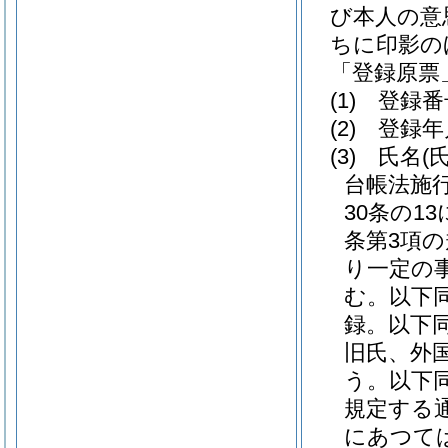
び本人の意
ちに印影の
「登録原票
(1)
登録番
(2)
登録年
(3)
氏名
(
台帳法施
30条の1
条第3項
り一定の
む。以下同
録。以下同
旧氏、外
う。以下同
規定する
にあつて