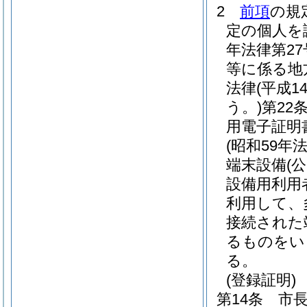
2
前項
の規
定の個人を
年法律第27
等に係る地
法律
(平成
う。)
第22
用電子証明
(昭和59年法
端末設備
(
設備用利用
利用して、
接続された
るものをい
る。
(登録証明)
第14条
市