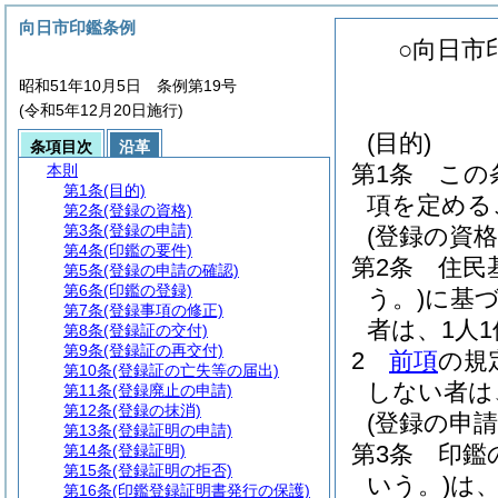
向日市印鑑条例
○向日市
昭和51年10月5日 条例第19号
(令和5年12月20日施行)
(目的)
条項目次
沿革
第1条
この
本則
第1条
(目的)
項を定める
第2条
(登録の資格)
第3条
(登録の申請)
(登録の資格
第4条
(印鑑の要件)
第2条
住民
第5条
(登録の申請の確認)
第6条
(印鑑の登録)
う。)
に基
第7条
(登録事項の修正)
者は、1人
第8条
(登録証の交付)
第9条
(登録証の再交付)
2
前項
の規
第10条
(登録証の亡失等の届出)
しない者は
第11条
(登録廃止の申請)
第12条
(登録の抹消)
(登録の申請
第13条
(登録証明の申請)
第3条
印鑑
第14条
(登録証明)
第15条
(登録証明の拒否)
いう。)
は
第16条
(印鑑登録証明書発行の保護)