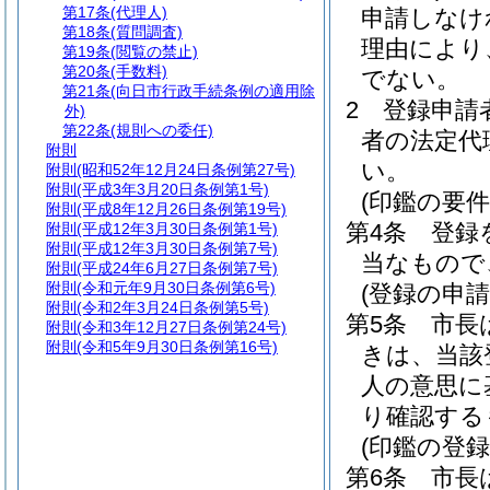
第17条
(代理人)
申請しなけ
第18条
(質問調査)
理由により
第19条
(閲覧の禁止)
第20条
(手数料)
でない。
第21条
(向日市行政手続条例の適用除
2
登録申請
外)
第22条
(規則への委任)
者の法定代
附則
い。
附則
(昭和52年12月24日条例第27号)
附則
(平成3年3月20日条例第1号)
(印鑑の要件
附則
(平成8年12月26日条例第19号)
第4条
登録
附則
(平成12年3月30日条例第1号)
附則
(平成12年3月30日条例第7号)
当なもので
附則
(平成24年6月27日条例第7号)
附則
(令和元年9月30日条例第6号)
(登録の申請
附則
(令和2年3月24日条例第5号)
第5条
市長
附則
(令和3年12月27日条例第24号)
附則
(令和5年9月30日条例第16号)
きは、当該
人の意思に
り確認する
(印鑑の登録
第6条
市長