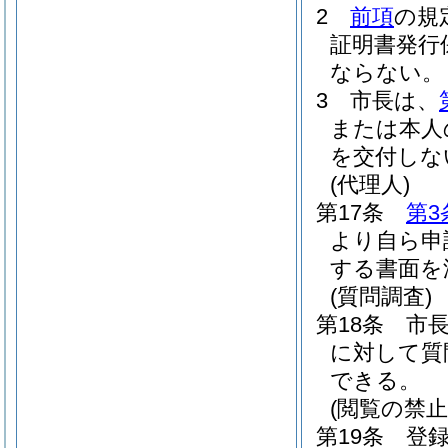
2
前項
の規
証明書発行
ならない。
3
市長は、
または本人
を交付しな
(代理人)
第17条
第3
より自ら申
する書面を
(質問調査)
第18条
市
に対して質
できる。
(閲覧の禁止
第19条
登