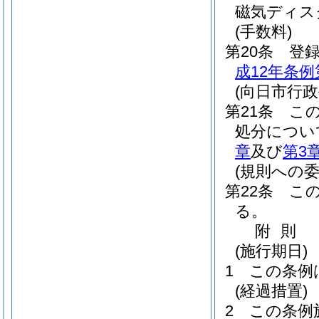
磁気ディス
(手数料)
第20条
登
成12年条例
(向日市行
第21条
こ
処分につい
章
及び
第3
(規則への委
第22条
こ
る。
附
則
(施行期日)
1
この条例
(経過措置)
2
この条例