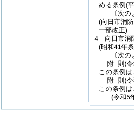
める条例
(
〔次の
(向日市消
一部改正)
4
向日市消
(昭和41年条
〔次の
附
則
(
この条例は
附
則
(
この条例は
(令和5