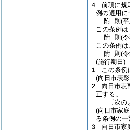
4
前項に規
例の適用に
附
則
(
この条例は
附
則
(
この条例は
附
則
(
(施行期日)
1
この条例
(向日市表
2
向日市表
正する。
〔次の
(向日市家
る条例の一
3
向日市家