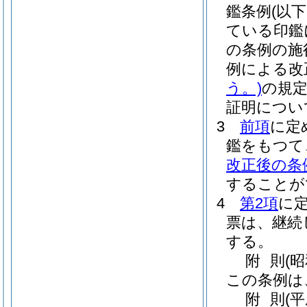
鑑条例
(以
ている印鑑
の条例の施
例による改
う。)
の規
証明につい
3
前項
に定
鑑をもつて
改正後の条
することが
4
第2項
に
票は、継続
する。
附
則
(昭
この条例は
附
則
(