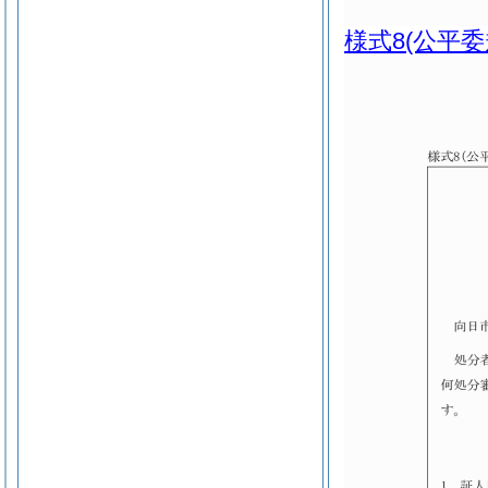
様式8
(公平委