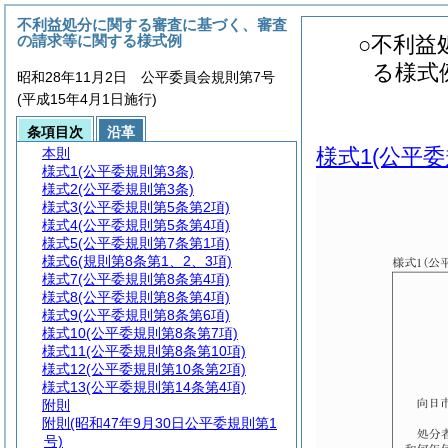
不利益処分に関する審査に基づく、審査
の請求等に関する様式例
○不利益
る様式
昭和28年11月2日 公平委員会規則第7号
(平成15年4月1日施行)
条項目次
沿革
様式1
(公平委
本則
様式1
(公平委規則第3条)
様式2
(公平委規則第3条)
様式3
(公平委規則第5条第2項)
様式4
(公平委規則第5条第4項)
様式5
(公平委規則第7条第1項)
様式6
(規則第8条第1、2、3項)
様式7
(公平委規則第8条第4項)
様式8
(公平委規則第8条第4項)
様式9
(公平委規則第8条第6項)
様式10
(公平委規則第8条第7項)
様式11
(公平委規則第8条第10項)
様式12
(公平委規則第10条第2項)
様式13
(公平委規則第14条第4項)
附則
附則
(昭和47年9月30日公平委規則第1
号)