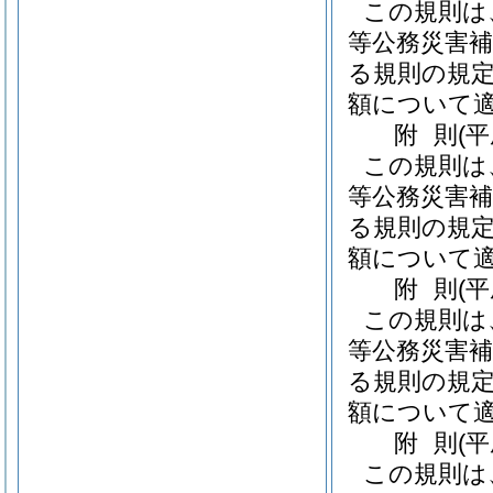
この規則は
等公務災害補
る規則の規定
額について
附
則
(
この規則は
等公務災害補
る規則の規定
額について
附
則
(
この規則は
等公務災害補
る規則の規定
額について
附
則
(
この規則は