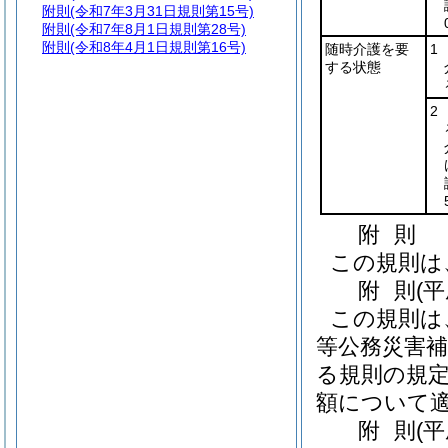
附則
(令和7年3月31日規則第15号)
附則
(令和7年8月1日規則第28号)
附則
(令和8年4月1日規則第16号)
随時介護を要
1
する状態
2
附
則
この規則は
附
則
(
この規則は
等公務災害補
る規則の規定
額について
附
則
(