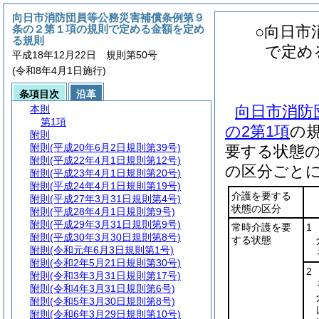
向日市消防団員等公務災害補償条例第９
条の２第１項の規則で定める金額を定め
○向日市
る規則
で定め
平成18年12月22日 規則第50号
(令和8年4月1日施行)
条項目次
沿革
向日市消防
本則
第1項
の2第1項
の
附則
附則
(平成20年6月2日規則第39号)
要する状態
附則
(平成22年4月1日規則第12号)
の区分ごと
附則
(平成23年4月1日規則第20号)
附則
(平成24年4月1日規則第19号)
介護を要する
附則
(平成27年3月31日規則第4号)
状態の区分
附則
(平成28年4月1日規則第9号)
附則
(平成29年3月31日規則第9号)
常時介護を要
1
附則
(平成30年3月30日規則第8号)
する状態
附則
(令和元年6月3日規則第1号)
附則
(令和2年5月21日規則第30号)
2
附則
(令和3年3月31日規則第17号)
附則
(令和4年3月31日規則第6号)
附則
(令和5年3月30日規則第8号)
附則
(令和6年3月29日規則第10号)