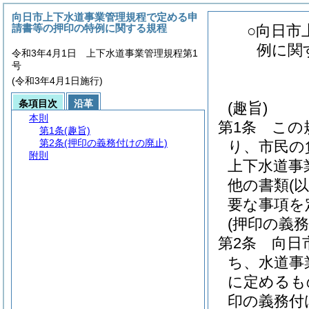
向日市上下水道事業管理規程で定める申
請書等の押印の特例に関する規程
○向日市
例に関
令和3年4月1日 上下水道事業管理規程第1
号
(令和3年4月1日施行)
条項目次
沿革
(趣旨)
本則
第1条
この
第1条
(趣旨)
第2条
(押印の義務付けの廃止)
り、市民の
附則
上下水道事
他の書類
(
要な事項を
(押印の義
第2条
向日
ち、水道事
に定めるも
印の義務付