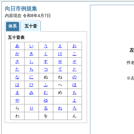
向日市例規集
内容現在 令和8年4月7日
体系
五十音
五十音表
あ
い
う
え
お
か
き
く
け
こ
さ
し
す
せ
そ
件
た
ち
つ
て
と
な
に
ぬ
ね
の
※
は
ひ
ふ
へ
ほ
ま
み
む
め
も
や
ゆ
よ
ら
り
る
れ
ろ
わ
を
ん