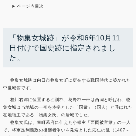
ページ内目次
「物集女城跡」が令和6年10月11
日付けで国史跡に指定されまし
た。
物集女城跡は向日市物集女町に所在する戦国時代に築かれた
中世城館です。
桂川右岸に位置する乙訓郡、葛野郡一帯は西岡と呼ばれ、物
集女城は当地域の一帯を本拠とした「国衆」（国人）と呼ばれた
在地領主である「物集女氏」の居城でした。
物集女氏は、室町幕府に仕えた小領主「西岡被官衆」の一人
で、将軍足利義政の後継者争いを発端とした応仁の乱（1467～