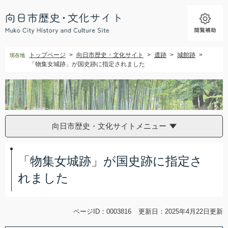
ペ
メ
ー
ニ
ジ
ュ
の
ー
先
を
トップページ
>
向日市歴史・文化サイト
>
遺跡
>
城館跡
>
現在地
頭
飛
「物集女城跡」が国史跡に指定されました
で
ば
す。
し
て
本
文
へ
向日市歴史・文化サイトメニュー
本
文
「物集女城跡」が国史跡に指定さ
れました
ページID：0003816
更新日：2025年4月22日更新