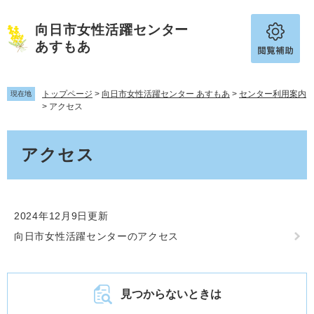
ペ
メ
ー
ニ
向日市女性活躍センター
ジ
ュ
あすもあ
の
ー
先
を
頭
飛
トップページ
>
向日市女性活躍センター あすもあ
>
センター利用案内
で
ば
現在地
>
アクセス
す。
し
て
本
本
アクセス
文
文
へ
2024年12月9日更新
向日市女性活躍センターのアクセス
見つからないときは