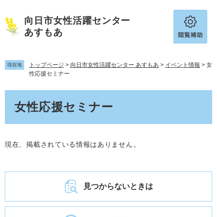
ペ
メ
ー
ニ
向日市女性活躍センター
ジ
ュ
あすもあ
の
ー
先
を
頭
飛
トップページ
>
向日市女性活躍センター あすもあ
>
イベント情報
>
女
で
ば
現在地
性応援セミナー
す。
し
て
本
本
女性応援セミナー
文
文
へ
現在、掲載されている情報はありません。
見つからないときは