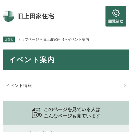
ペ
メ
ー
ニ
ジ
ュ
旧上田家住宅
の
ー
先
を
頭
飛
トップページ
>
旧上田家住宅
>
イベント案内
で
ば
現在地
す。
し
て
本
イベント案内
本
文
文
へ
イベント情報
このページを見ている人は
こんなページも見ています