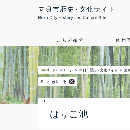
ペ
メ
ー
ニ
ジ
ュ
の
ー
先
を
頭
飛
まちの紹介
向日
で
ば
す。
し
て
本
トップページ
>
向日市歴史・文化サイト
>
ま
現在地
文
へ
はりこ池
足あと
本
文
はりこ池