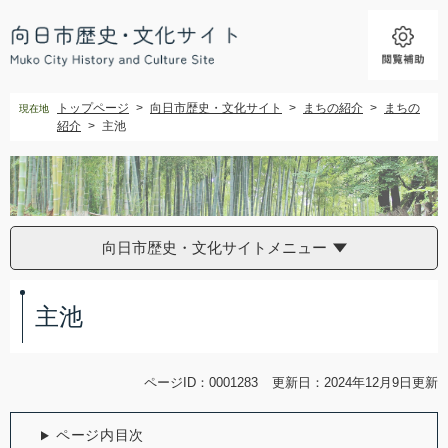
ペ
メ
ー
ニ
ジ
ュ
の
ー
先
を
トップページ
>
向日市歴史・文化サイト
>
まちの紹介
>
まちの
現在地
頭
飛
紹介
>
主池
で
ば
す。
し
て
本
文
へ
向日市歴史・文化サイトメニュー
本
文
主池
ページID：0001283
更新日：2024年12月9日更新
ページ内目次