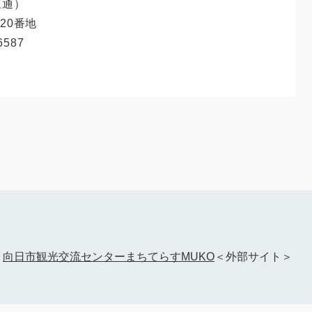
直通
20番地
6587
。
｜
向日市観光交流センターまちてらすMUKO
＜外部サイト＞