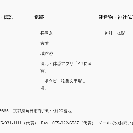
・伝説
遺跡
建造物・神社仏
長岡京
神社・仏閣
古墳
城館跡
復元・体感アプリ「AR長岡
宮」
「墳タビ！物集女車塚古
墳」
-8665 京都府向日市寺戸町中野20番地
75-931-1111（代表）
Fax：075-922-6587（代表）
メールでのお問い