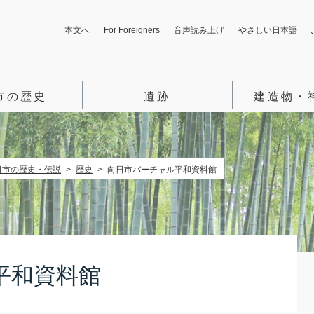
本文へ
For Foreigners
音声読み上げ
やさしい日本語
市の歴史
遺跡
建造物・
日市の歴史・伝説
>
歴史
>
向日市バーチャル平和資料館
平和資料館