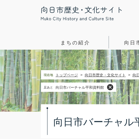
ペ
メ
ー
ニ
ジ
ュ
の
ー
先
を
頭
飛
まちの紹介
向日
で
ば
す。
し
て
本
トップページ
>
向日市歴史・文化サイト
>
向
現在地
文
へ
向日市バーチャル平和資料館
足あと
本
文
向日市バーチャル