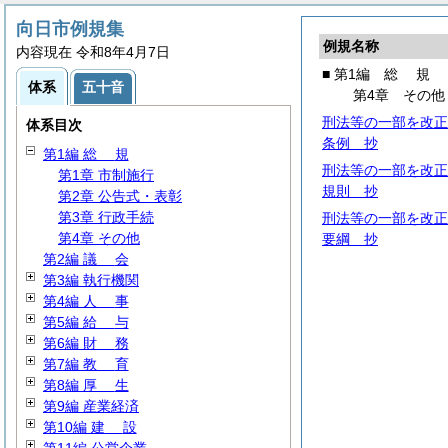
向日市例規集
例規名称
内容現在 令和8年4月7日
■ 第1編
総
規
体系
五十音
第4章 その他
刑法等の一部を改正
体系目次
条例 抄
第1編
総
規
刑法等の一部を改正
第1章 市制施行
規則 抄
第2章 公告式・表彰
第3章 行政手続
刑法等の一部を改正
第4章 その他
要綱 抄
第2編
議
会
第3編 執行機関
第4編
人
事
第5編
給
与
第6編
財
務
第7編
教
育
第8編
厚
生
第9編 産業経済
第10編
建
設