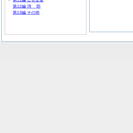
第11編 公営企業
第12編
消
防
第13編 その他