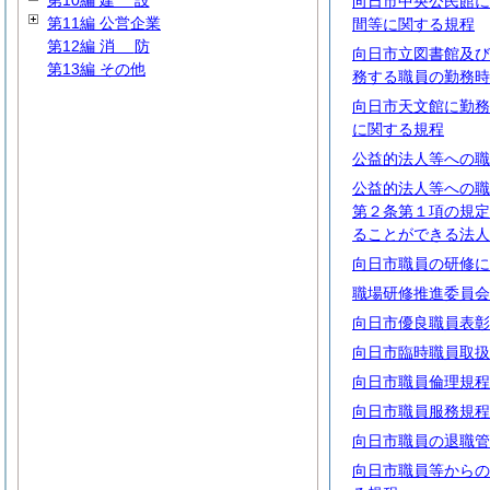
第10編
建
設
向日市中央公民館に
第11編 公営企業
間等に関する規程
第12編
消
防
向日市立図書館及び
第13編 その他
務する職員の勤務時
向日市天文館に勤務
に関する規程
公益的法人等への職
公益的法人等への職
第２条第１項の規定
ることができる法人
向日市職員の研修に
職場研修推進委員会
向日市優良職員表彰
向日市臨時職員取扱
向日市職員倫理規程
向日市職員服務規程
向日市職員の退職管
向日市職員等からの