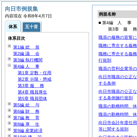
向日市例規集
例規名称
内容現在 令和8年4月7日
■ 第4編
人
事
体系
五十音
第3章
服
職員の服務の宣誓に
体系目次
職務に専念する義務
第1編
総
規
第2編
議
会
職務に専念する義務
第3編 執行機関
行規則
第4編
人
事
職員の営利企業等の
第1章 定数・任用
向日市職員の公正な
第2章 分限・懲戒
する条例
第3章
服
務
向日市職員の公正な
第4章 職員厚生
する条例施行規則
第5章 職員団体
第5編
給
与
職員の勤務時間、休
第6編
財
務
職員の勤務時間、休
第7編
教
育
向日市会計年度任用
第8編
厚
生
等に関する規則
第9編 産業経済