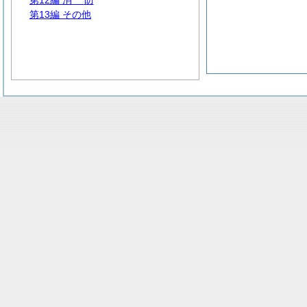
第12編
消
防
第13編 その他