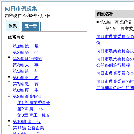
向日市例規集
例規名称
内容現在 令和8年4月7日
■ 第9編 産業経済
体系
五十音
第1章 農業委
向日市農業委員会の
体系目次
例
第1編
総
規
向日市農業委員会規
第2編
議
会
第3編 執行機関
向日市農業委員会の
第4編
人
事
公開条例施行規程
第5編
給
与
向日市農業委員会会
第6編
財
務
向日市農業委員の推
第7編
教
育
に候補者の評価に関
第8編
厚
生
第9編 産業経済
第1章 農業委員会
第2章
農
林
第3章 商工・観光
第10編
建
設
第11編 公営企業