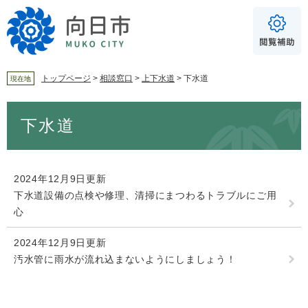
ペ
メ
ー
ニ
ジ
ュ
の
ー
先
を
頭
飛
トップページ
>
相談窓口
>
上下水道
>
下水道
現在地
で
ば
For Foreigners
す
し
本
音声読み上げ
下水道
。
て
文
本
読み上げ
読み上げ設定
文
へ
やさしい日本語
2024年12月9日更新
ふりがな
下水道設備の点検や修理、清掃にまつわるトラブルにご用
心
あり
なし
2024年12月9日更新
汚水管に雨水が流れ込まないようにしましょう！
文字サイズ
標準
拡大
背景色
白
黒
青