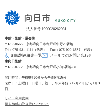
向
日
市
法人番号 1000020262081
役
所
本館・別館・議会棟
〒617‐8665
京都府向日市寺戸町中野20番地
Tel：075-931-1111（代表）
Fax：075-922-6587（代表）
組織別連絡先一覧
メールでのお問い合わせ
東向日別館
〒617-8772
京都府向日市寺戸町小佃5番地の1
開庁時間：午前8時30分から午後5時15分
閉庁日：土曜日、日曜日、祝日、年末年始（12月29日から1月3
日）
サイト利用案内
個人情報の取り扱いについて