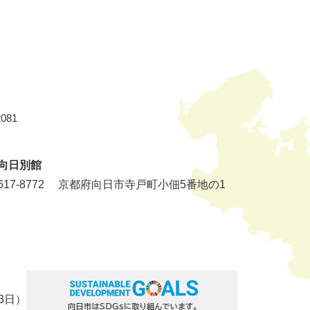
081
向日別館
17-8772
京都府向日市寺戸町小佃5番地の1
3日）