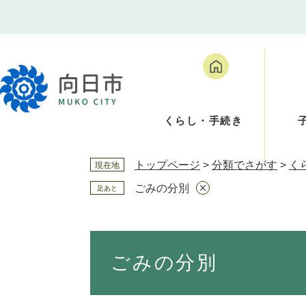
ペ
メ
ー
ニ
ジ
ュ
の
ー
先
を
頭
飛
で
ば
くらし・手続き
す
し
。
て
本
トップページ
>
分類でさがす
>
く
現在地
文
へ
ごみの分別
足あと
本
文
ごみの分別