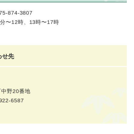
874-3807
〜12時、13時〜17時
わせ先
中野20番地
922-6587