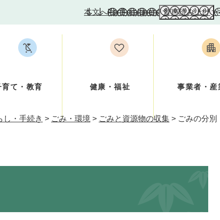
本文へ
For Foreigners
音声読み上げ
子育て・教育
健康・福祉
事業者・産
らし・手続き
>
ごみ・環境
>
ごみと資源物の収集
>
ごみの分別