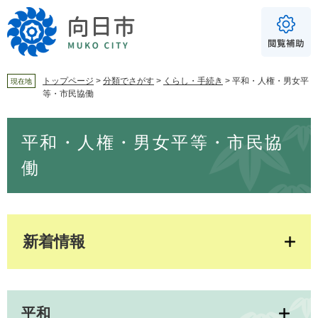
ペ
メ
ー
ニ
ジ
ュ
の
ー
先
を
頭
飛
トップページ
>
分類でさがす
>
くらし・手続き
>
平和・人権・男女平
現在地
等・市民協働
で
ば
For Foreigners
す
し
音声読み上げ
本
。
て
平和・人権・男女平等・市民協
文
本
読み上げ
読み上げ設定
文
働
へ
やさしい日本語
ふりがな
あり
なし
新着情報
文字サイズ
標準
拡大
背景色
白
黒
青
平和