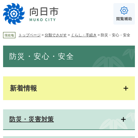
ペ
メ
ー
ニ
ジ
ュ
の
ー
先
を
頭
飛
トップページ
>
分類でさがす
>
くらし・手続き
>
防災・安心・安全
現在地
で
ば
For Foreigners
す
し
本
音声読み上げ
防災・安心・安全
。
て
文
本
読み上げ
読み上げ設定
文
へ
やさしい日本語
ふりがな
新着情報
あり
なし
文字サイズ
標準
拡大
防災・災害対策
背景色
白
黒
青