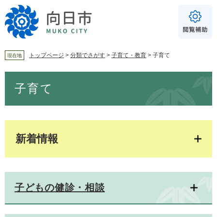
ペ
メ
ー
ニ
ジ
ュ
の
ー
先
を
頭
飛
トップページ
>
分類でさがす
>
子育て・教育
>
子育て
現在地
で
ば
For Foreigners
す
し
本
音声読み上げ
子育て
。
て
文
本
読み上げ
読み上げ設定
文
へ
やさしい日本語
ふりがな
新着情報
あり
なし
文字サイズ
標準
拡大
子どもの健診・相談
背景色
白
黒
青