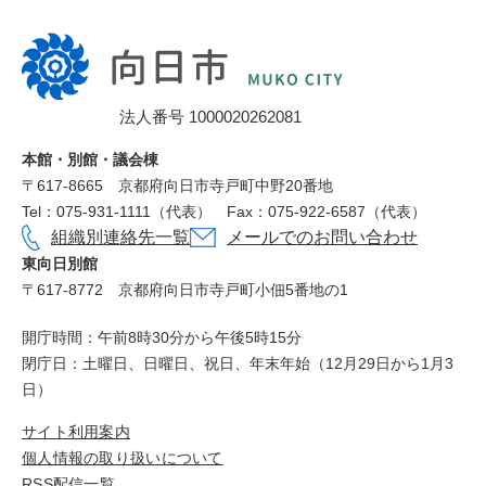
向
日
市
法人番号 1000020262081
役
所
本館・別館・議会棟
〒617‐8665
京都府向日市寺戸町中野20番地
Tel：075-931-1111（代表）
Fax：075-922-6587（代表）
組織別連絡先一覧
メールでのお問い合わせ
東向日別館
〒617-8772
京都府向日市寺戸町小佃5番地の1
開庁時間：午前8時30分から午後5時15分
閉庁日：土曜日、日曜日、祝日、年末年始（12月29日から1月3
日）
サイト利用案内
個人情報の取り扱いについて
RSS配信一覧