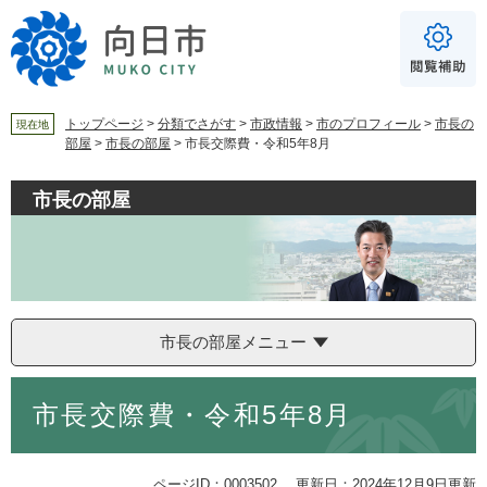
ペ
メ
ー
ニ
ジ
ュ
の
ー
先
を
頭
飛
トップページ
>
分類でさがす
>
市政情報
>
市のプロフィール
>
市長の
現在地
部屋
>
市長の部屋
>
市長交際費・令和5年8月
で
ば
For Foreigners
す
し
音声読み上げ
。
て
市長の部屋
本
読み上げ
読み上げ設定
文
へ
やさしい日本語
ふりがな
市長の部屋メニュー
あり
なし
本
市長交際費・令和5年8月
文
文字サイズ
標準
拡大
背景色
白
黒
青
ページID：0003502
更新日：2024年12月9日更新