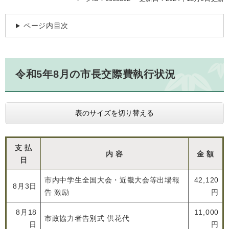
ページ内目次
令和5年8月の市長交際費執行状況
表のサイズを切り替える
支 払
内 容
金 額
日
市内中学生全国大会・近畿大会等出場報
42,120
8月3日
告 激励
円
8月18
11,000
市政協力者告別式 供花代
日
円