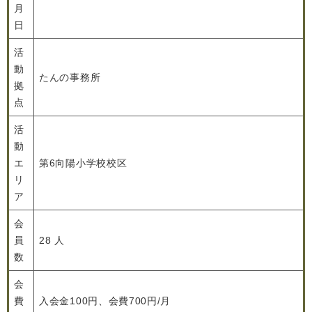
月
日
活
動
たんの事務所
拠
点
活
動
エ
第6向陽小学校校区
リ
ア
会
員
28 人
数
会
費
入会金100円、会費700円/月