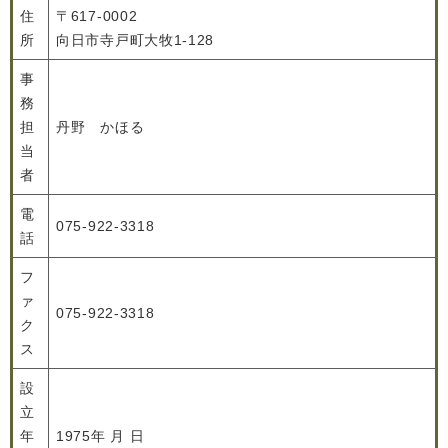
住
〒617-0002
所
向日市寺戸町大牧1-128
事
務
担
丹野 かほる
当
者
電
075-922-3318
話
フ
ァ
075-922-3318
ク
ス
設
立
年
1975年 月 日