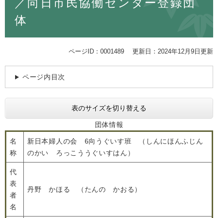
／向日市民協働センター登録団
体
ページID：0001489
更新日：2024年12月9日更新
ページ内目次
表のサイズを切り替える
団体情報
名
新日本婦人の会 6向うぐいす班 （しんにほんふじん
称
のかい ろっこううぐいすはん）
代
表
丹野 かほる （たんの かおる）
者
名