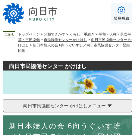
ペ
メ
ー
ニ
ジ
ュ
の
ー
先
を
頭
飛
トップページ
>
分類でさがす
>
くらし・手続き
>
平和・人権・男女平
現在地
等・市民協働
>
市民協働センターかけはし
>
向日市民協働センター か
で
ば
For Foreigners
けはし
>
新日本婦人の会 6向うぐいす班／向日市民協働センター登録
す
し
音声読み上げ
団体
。
て
本
読み上げ
読み上げ設定
向日市民協働センター かけはし
文
へ
やさしい日本語
ふりがな
あり
なし
向日市民協働センター かけはしメニュー
文字サイズ
標準
拡大
本
新日本婦人の会 6向うぐいす班
文
背景色
白
黒
青