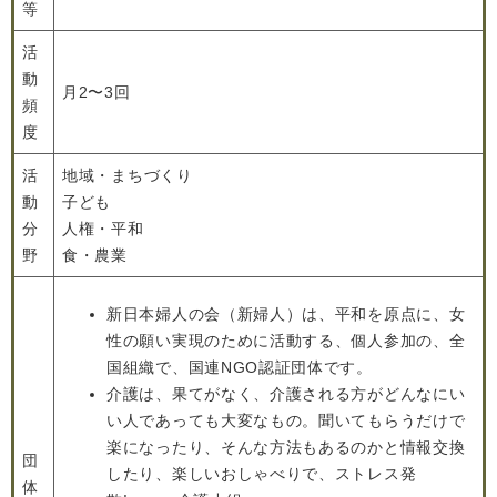
等
活
動
月2〜3回
頻
度
活
地域・まちづくり
動
子ども
分
人権・平和
野
食・農業
新日本婦人の会（新婦人）は、平和を原点に、女
性の願い実現のために活動する、個人参加の、全
国組織で、国連NGO認証団体です。
介護は、果てがなく、介護される方がどんなにい
い人であっても大変なもの。聞いてもらうだけで
楽になったり、そんな方法もあるのかと情報交換
団
したり、楽しいおしゃべりで、ストレス発
体