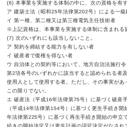
(6) 本事業を実施する体制の中に、次の資格を有
ア 建築士法（昭和25年法律第202号）による一
イ 第一種、第二種又は第三種電気主任技術者
※上記資格は、本事業を実施する体制に含まれる
(7) 次のいずれにも該当しないこと。
ア 契約を締結する能力を有しない者
イ 破産者で復権を得ない者
ウ 自治体との契約等において、地方自治法施行令（
第2項各号のいずれかに該当すると認められる者
使用人として使用する者。ただし、その事実があ
この限りでない。
エ 破産法（平成16年法律第75号）に基づく破
（平成14年法律第154号）に基づく更生手続き開
年法律第225号）に基づく再生手続き開始の申立
続きの開始決定又は更生計画の認可決定がなされ