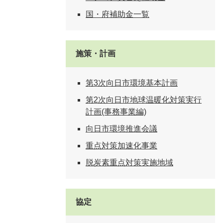
国・府補助金一覧
施策・計画
第3次向日市環境基本計画
第2次向日市地球温暖化対策実行
計画(事務事業編)
向日市環境推進会議
重点対策加速化事業
脱炭素重点対策実施地域
協定