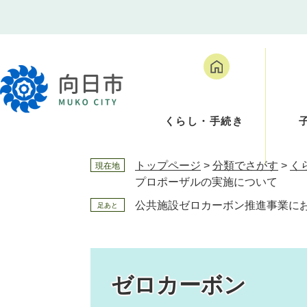
ペ
メ
ー
ニ
ジ
ュ
の
ー
先
を
頭
飛
で
ば
くらし・手続き
す
し
。
て
本
トップページ
>
分類でさがす
>
く
現在地
文
プロポーザルの実施について
へ
公共施設ゼロカーボン推進事業に
足あと
ゼロカーボン