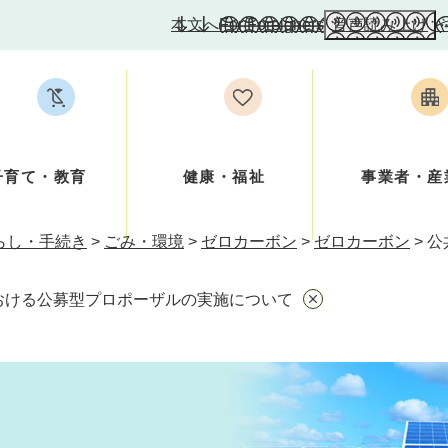
本文へ
For Foreigners
音声読み上げ
子育て・教育
健康・福祉
事業者・産
らし・手続き
>
ごみ・環境
>
ゼロカーボン
>
ゼロカーボン
>
公
おける公募型プロポーザルの実施について