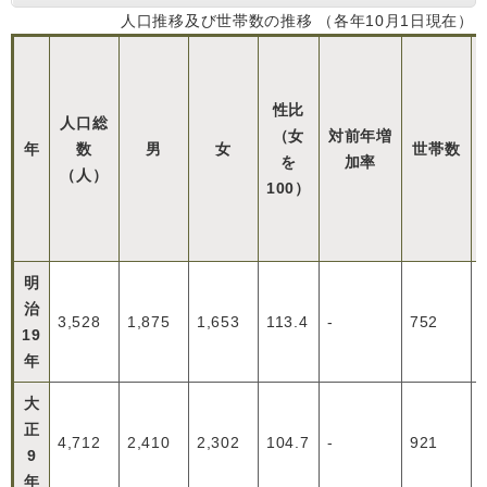
人口推移及び世帯数の推移 （各年10月1日現在）
性比
人口総
（女
対前年増
年
数
男
女
世帯数
を
加率
（人）
100）
明
治
3,528
1,875
1,653
113.4
-
752
19
年
大
正
4,712
2,410
2,302
104.7
-
921
9
年