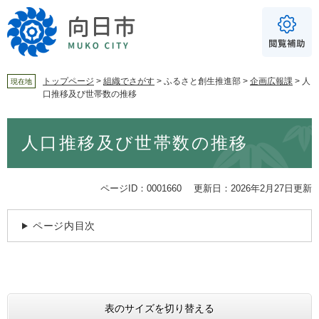
ペ
メ
ー
ニ
ジ
ュ
の
ー
先
を
頭
飛
トップページ
>
組織でさがす
>
ふるさと創生推進部
>
企画広報課
>
人
現在地
口推移及び世帯数の推移
で
ば
For Foreigners
す
し
音声読み上げ
本
。
て
人口推移及び世帯数の推移
文
本
読み上げ
読み上げ設定
文
へ
やさしい日本語
ページID：0001660
更新日：2026年2月27日更新
ふりがな
ページ内目次
あり
なし
文字サイズ
標準
拡大
表のサイズを切り替える
背景色
白
黒
青