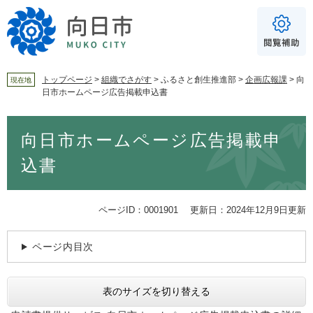
ペ
メ
ー
ニ
ジ
ュ
の
ー
先
を
頭
飛
トップページ
>
組織でさがす
>
ふるさと創生推進部
>
企画広報課
>
向
現在地
日市ホームページ広告掲載申込書
で
ば
For Foreigners
す
し
音声読み上げ
本
。
て
向日市ホームページ広告掲載申
文
本
読み上げ
読み上げ設定
文
込書
へ
やさしい日本語
ふりがな
ページID：0001901
更新日：2024年12月9日更新
あり
なし
ページ内目次
文字サイズ
標準
拡大
表のサイズを切り替える
背景色
白
黒
青