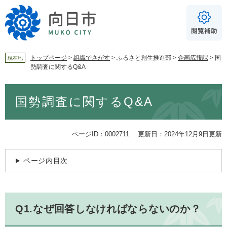
ペ
メ
ー
ニ
ジ
ュ
の
ー
先
を
頭
飛
トップページ
>
組織でさがす
>
ふるさと創生推進部
>
企画広報課
>
国
現在地
勢調査に関するQ&A
で
ば
For Foreigners
す
し
音声読み上げ
本
。
て
国勢調査に関するQ&A
文
本
読み上げ
読み上げ設定
文
へ
やさしい日本語
ページID：0002711
更新日：2024年12月9日更新
ふりがな
ページ内目次
あり
なし
文字サイズ
標準
拡大
Q1.なぜ回答しなければならないのか？
背景色
白
黒
青