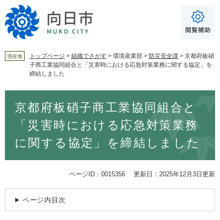
ペ
メ
ー
ニ
ジ
ュ
の
ー
先
を
頭
飛
トップページ
>
組織でさがす
>
環境産業部
>
防災安全課
>
京都府板硝
現在地
子商工業協同組合と「災害時における応急対策業務に関する協定」を
で
ば
For Foreigners
締結しました
す
し
音声読み上げ
。
て
本
本
読み上げ
読み上げ設定
京都府板硝子商工業協同組合と
文
文
へ
やさしい日本語
「災害時における応急対策業務
ふりがな
に関する協定」を締結しました
あり
なし
ページID：0015356
更新日：2025年12月3日更新
文字サイズ
標準
拡大
ページ内目次
背景色
白
黒
青