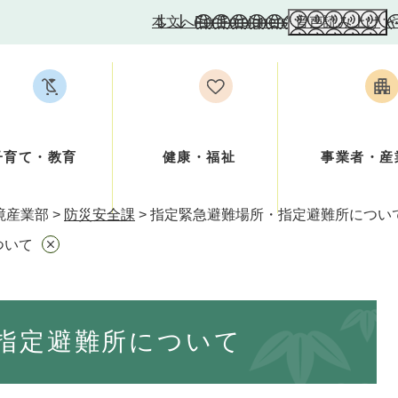
本文へ
For Foreigners
音声読み上げ
子育て・教育
健康・福祉
事業者・産
境産業部
>
防災安全課
>
指定緊急避難場所・指定避難所につい
ついて
指定避難所について