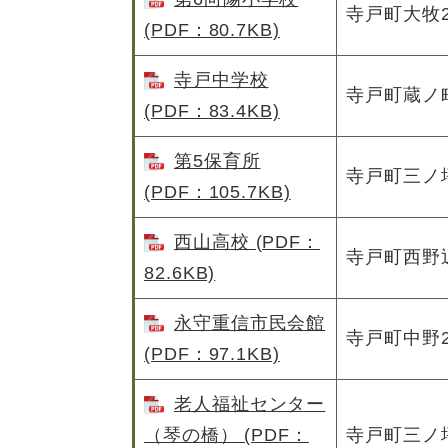
寺戸町大牧2
(PDF：80.7KB)
寺戸中学校
寺戸町蔵ノ
(PDF：83.4KB)
第5保育所
寺戸町三ノ坪
(PDF：105.7KB)
西山高校 (PDF：
寺戸町西野辺
82.6KB)
永守重信市民会館
寺戸町中野2
(PDF：97.1KB)
老人福祉センター
（琴の橋） (PDF：
寺戸町三ノ坪