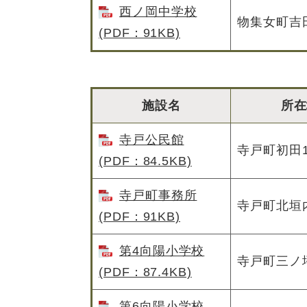
西ノ岡中学校
物集女町吉
(PDF：91KB)
施設名
所在
寺戸公民館
寺戸町初田1
(PDF：84.5KB)
寺戸町事務所
寺戸町北垣
(PDF：91KB)
第4向陽小学校
寺戸町三ノ坪
(PDF：87.4KB)
第6向陽小学校