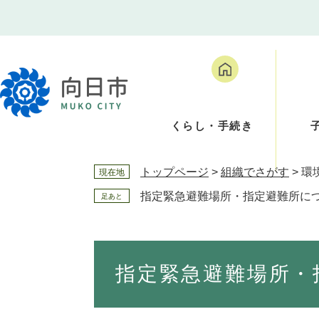
ペ
メ
ー
ニ
ジ
ュ
の
ー
先
を
頭
飛
で
ば
くらし・手続き
す
し
。
て
本
トップページ
>
組織でさがす
>
環
現在地
文
へ
指定緊急避難場所・指定避難所に
足あと
本
文
指定緊急避難場所・