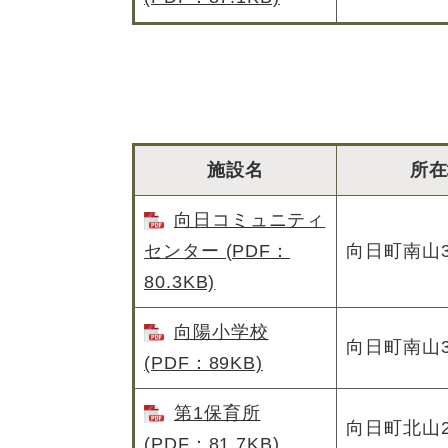
施設名
所在
向日コミュニティ
センター (PDF：
向日町南山3
80.3KB)
向陽小学校
向日町南山
(PDF：89KB)
第1保育所
向日町北山2
(PDF：81.7KB)