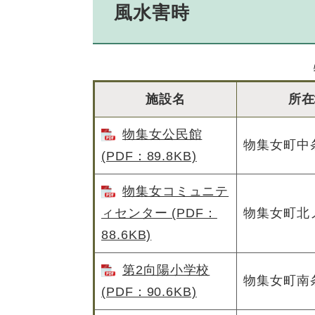
風水害時
施設名
所在
物集女公民館
物集女町中条
(PDF：89.8KB)
物集女コミュニテ
ィセンター (PDF：
物集女町北
88.6KB)
第2向陽小学校
物集女町南条
(PDF：90.6KB)