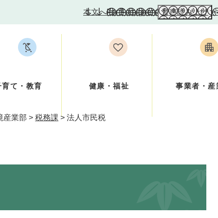
本文へ
For Foreigners
音声読み上げ
子育て・教育
健康・福祉
事業者・産
境産業部
>
税務課
>
法人市民税