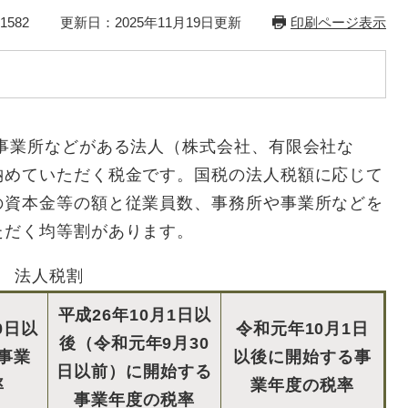
1582
更新日：2025年11月19日更新
印刷ページ表示
事業所などがある法人（株式会社、有限会社な
納めていただく税金です。国税の法人税額に応じて
の資本金等の額と従業員数、事務所や事業所などを
ただく均等割があります。
法人税割
平成26年10月1日以
0日以
令和元年10月1日
後（令和元年9月30
事業
以後に開始する事
日以前）に開始する
率
業年度の税率
事業年度の税率