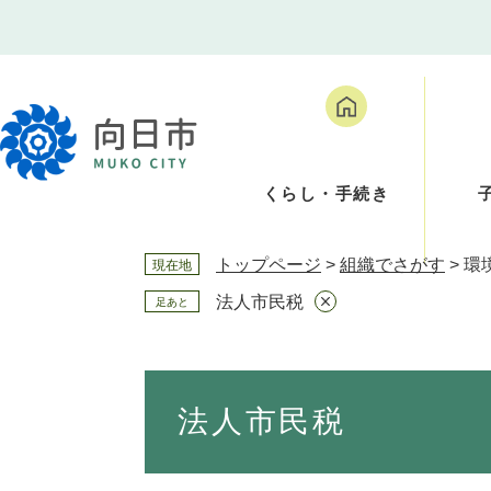
ペ
メ
ー
ニ
ジ
ュ
の
ー
先
を
頭
飛
で
ば
くらし・手続き
す
し
。
て
本
トップページ
>
組織でさがす
>
環
現在地
文
へ
法人市民税
足あと
本
文
法人市民税