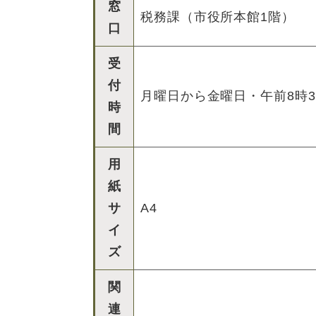
窓
税務課（市役所本館1階）
口
受
付
月曜日から金曜日・午前8時3
時
間
用
紙
サ
A4
イ
ズ
関
連