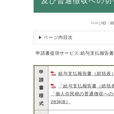
及び普通徴収への切
ページID：000
ページ内目次
申請書提供サービス:給与支払報告
申
給与支払報告書（総括表）様
請
「給与支払報告書（総括
書
「個人住民税の普通徴収への
様
283KB）
式