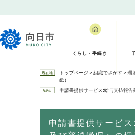
ペ
メ
ー
ニ
ジ
ュ
の
ー
先
を
頭
飛
で
ば
くらし・手続き
す
し
。
て
本
トップページ
>
組織でさがす
>
環
現在地
文
紙）
へ
申請書提供サービス:給与支払報
足あと
本
文
申請書提供サービス