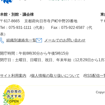
市
役
本館・別館・議会棟
東
所
〒617‐8665
京都府向日市寺戸町中野20番地
〒6
Tel：075-931-1111（代表）
Fax：075-922-6587（代
表）
組織別連絡先一覧
メールでのお問い合わせ
開庁時間：午前8時30分から午後5時15分
閉庁日：土曜日、日曜日、祝日、年末年始（12月29日から1月
サイト利用案内
個人情報の取り扱いについて
RSS配信一
Copyri