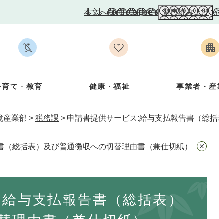
本文へ
For Foreigners
音声読み上げ
子育て・教育
健康・福祉
事業者・産
境産業部
>
税務課
>
申請書提供サービス:給与支払報告書（総
告書（総括表）及び普通徴収への切替理由書（兼仕切紙）
:給与支払報告書（総括表）