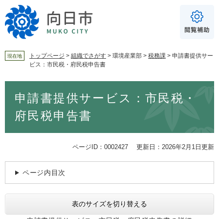
ペ
メ
ー
ニ
ジ
ュ
の
ー
先
を
頭
飛
トップページ
>
組織でさがす
>
環境産業部
>
税務課
>
申請書提供サー
現在地
ビス：市民税・府民税申告書
で
ば
For Foreigners
す
し
音声読み上げ
本
。
て
申請書提供サービス：市民税・
文
本
読み上げ
読み上げ設定
文
府民税申告書
へ
やさしい日本語
ふりがな
ページID：0002427
更新日：2026年2月1日更新
あり
なし
ページ内目次
文字サイズ
標準
拡大
表のサイズを切り替える
背景色
白
黒
青