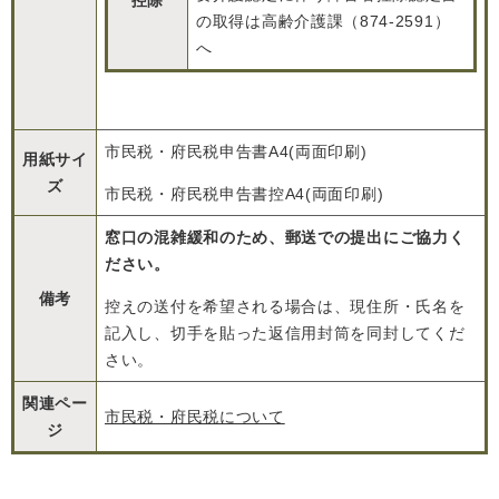
控除
の取得は高齢介護課（874-2591）
へ
市民税・府民税申告書A4(両面印刷)
用紙サイ
ズ
市民税・府民税申告書控A4(両面印刷)
窓口の混雑緩和のため、郵送での提出にご協力く
ださい。
備考
控えの送付を希望される場合は、現住所・氏名を
記入し、切手を貼った返信用封筒を同封してくだ
さい。
関連ペー
市民税・府民税について
ジ