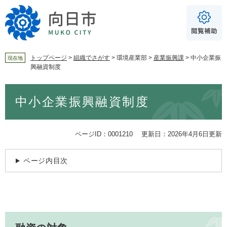
ペ
メ
ー
ニ
ジ
ュ
の
ー
先
を
頭
飛
トップページ
>
組織でさがす
>
環境産業部
>
産業振興課
>
中小企業振
現在地
興融資制度
で
ば
For Foreigners
す
し
音声読み上げ
本
。
て
中小企業振興融資制度
文
本
読み上げ
読み上げ設定
文
へ
やさしい日本語
ページID：0001210
更新日：2026年4月6日更新
ふりがな
ページ内目次
あり
なし
文字サイズ
標準
拡大
背景色
白
黒
青