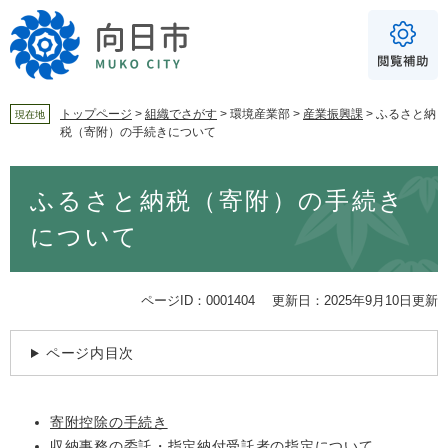
ペ
メ
ー
ニ
ジ
ュ
の
ー
先
を
頭
飛
トップページ
>
組織でさがす
>
環境産業部
>
産業振興課
>
ふるさと納
現在地
税（寄附）の手続きについて
で
ば
For Foreigners
す
し
音声読み上げ
本
。
て
ふるさと納税（寄附）の手続き
文
本
読み上げ
読み上げ設定
文
について
へ
やさしい日本語
ふりがな
ページID：0001404
更新日：2025年9月10日更新
あり
なし
ページ内目次
文字サイズ
標準
拡大
寄附控除の手続き
背景色
白
黒
青
収納事務の委託・指定納付受託者の指定について