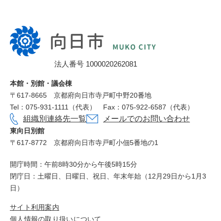
向
日
市
法人番号 1000020262081
役
所
本館・別館・議会棟
〒617‐8665
京都府向日市寺戸町中野20番地
Tel：075-931-1111（代表）
Fax：075-922-6587（代表）
組織別連絡先一覧
メールでのお問い合わせ
東向日別館
〒617-8772
京都府向日市寺戸町小佃5番地の1
開庁時間：午前8時30分から午後5時15分
閉庁日：土曜日、日曜日、祝日、年末年始（12月29日から1月3
日）
サイト利用案内
個人情報の取り扱いについて