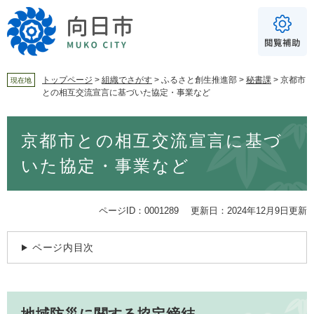
ペ
メ
ー
ニ
ジ
ュ
の
ー
先
を
頭
飛
トップページ
>
組織でさがす
>
ふるさと創生推進部
>
秘書課
>
京都市
現在地
との相互交流宣言に基づいた協定・事業など
で
ば
For Foreigners
す
し
音声読み上げ
本
。
て
京都市との相互交流宣言に基づ
文
本
読み上げ
読み上げ設定
文
いた協定・事業など
へ
やさしい日本語
ふりがな
ページID：0001289
更新日：2024年12月9日更新
あり
なし
ページ内目次
文字サイズ
標準
拡大
背景色
白
黒
青