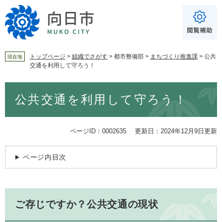
ペ
メ
ー
ニ
ジ
ュ
の
ー
先
を
頭
飛
トップページ
>
組織でさがす
>
都市整備部
>
まちづくり推進課
>
公共
現在地
交通を利用して守ろう！
で
ば
For Foreigners
す
し
音声読み上げ
本
。
て
公共交通を利用して守ろう！
文
本
読み上げ
読み上げ設定
文
へ
やさしい日本語
ページID：0002635
更新日：2024年12月9日更新
ふりがな
ページ内目次
あり
なし
文字サイズ
標準
拡大
ご存じですか？公共交通の現状
背景色
白
黒
青