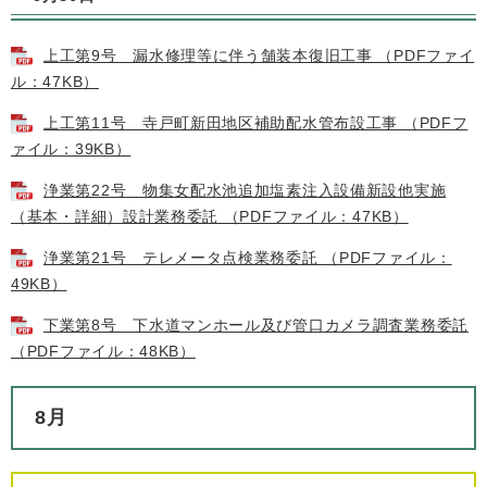
上工第9号 漏水修理等に伴う舗装本復旧工事 （PDFファイ
ル：47KB）
上工第11号 寺戸町新田地区補助配水管布設工事 （PDFフ
ァイル：39KB）
浄業第22号 物集女配水池追加塩素注入設備新設他実施
（基本・詳細）設計業務委託 （PDFファイル：47KB）
浄業第21号 テレメータ点検業務委託 （PDFファイル：
49KB）
下業第8号 下水道マンホール及び管口カメラ調査業務委託
（PDFファイル：48KB）
8月