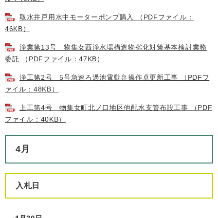
取水井戸用水中モーターポンプ購入 （PDFファイル：
46KB）
浄業第13号 物集女西浄水場構造物劣化対策基本検討業務
委託 （PDFファイル：47KB）
浄工第2号 5号急速ろ過池電動弁操作卓更新工事 （PDFフ
ァイル：48KB）
上工第4号 物集女町北ノ口地区他配水支管布設工事 （PDF
ファイル：40KB）
4月
入札日