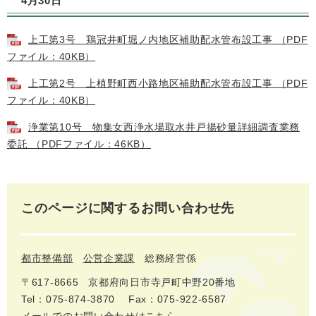
4月30日
上工第3号 鶏冠井町堀ノ内地区補助配水管布設工事 （PDF
ファイル：40KB）
上工第2号 上植野町西小路地区補助配水管布設工事 （PDF
ファイル：40KB）
浄業第10号 物集女西浄水場取水井戸揚砂量詳細調査業務
委託 （PDFファイル：46KB）
このページに関するお問い合わせ先
都市整備部
公営企業課
総務経営係
〒617‐8665
京都府向日市寺戸町中野20番地
Tel：075-874-3870
Fax：075-922-6587