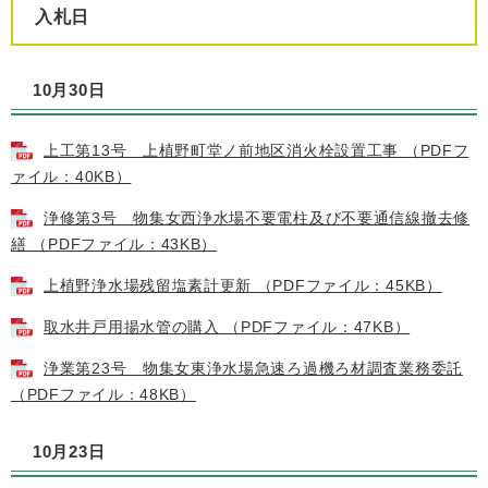
入札日
10月30日
上工第13号 上植野町堂ノ前地区消火栓設置工事 （PDFフ
ァイル：40KB）
浄修第3号 物集女西浄水場不要電柱及び不要通信線撤去修
繕 （PDFファイル：43KB）
上植野浄水場残留塩素計更新 （PDFファイル：45KB）
取水井戸用揚水管の購入 （PDFファイル：47KB）
浄業第23号 物集女東浄水場急速ろ過機ろ材調査業務委託
（PDFファイル：48KB）
10月23日