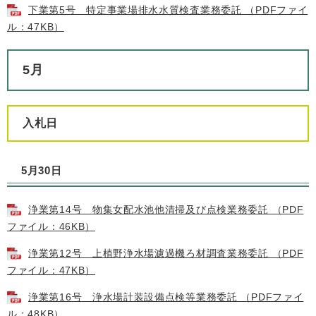
下業第5号 特定事業場排水水質検査業務委託 （PDFファイ
ル：47KB）
5月
入札日
5月30日
浄業第14号 物集女配水池他清掃及び点検業務委託 （PDF
ファイル：46KB）
浄業第12号 上植野浄水場濾過機ろ材調査業務委託 （PDF
ファイル：47KB）
浄業第16号 浄水場計装設備点検等業務委託 （PDFファイ
ル：48KB）