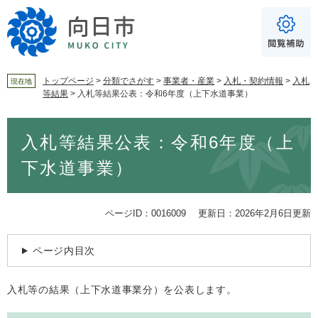
ペ
メ
ー
ニ
ジ
ュ
の
ー
先
を
頭
飛
トップページ
>
分類でさがす
>
事業者・産業
>
入札・契約情報
>
入札
現在地
等結果
>
⼊札等結果公表：令和6年度（上下水道事業）
で
ば
For Foreigners
す
し
音声読み上げ
本
。
て
⼊札等結果公表：令和6年度（上
文
本
読み上げ
読み上げ設定
文
下水道事業）
へ
やさしい日本語
ふりがな
ページID：0016009
更新日：2026年2月6日更新
あり
なし
ページ内目次
文字サイズ
標準
拡大
入札等の結果（上下水道事業分）を公表します。
背景色
白
黒
青