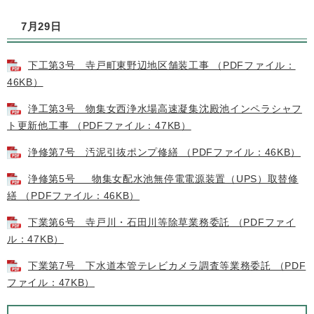
7月29日
下工第3号 寺戸町東野辺地区舗装工事 （PDFファイル：
46KB）
浄工第3号 物集女西浄水場高速凝集沈殿池インペラシャフ
ト更新他工事 （PDFファイル：47KB）
浄修第7号 汚泥引抜ポンプ修繕 （PDFファイル：46KB）
浄修第5号 物集女配水池無停電電源装置（UPS）取替修
繕 （PDFファイル：46KB）
下業第6号 寺戸川・石田川等除草業務委託 （PDFファイ
ル：47KB）
下業第7号 下水道本管テレビカメラ調査等業務委託 （PDF
ファイル：47KB）