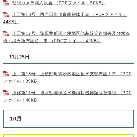
監視カメラ購入設置 （PDFファイル：50KB）
上工第18号 西向日水道倉庫解体工事 （PDFファイル：
44KB）
上工第17号 鶏冠井町四ノ坪地区他基幹管路撤去及び水管
橋・消火栓布設替工事 （PDFファイル：42KB）
11月25日
上工第15号 上植野町御妙林地区配水支管布設工事 （PDF
ファイル：39KB）
浄修第11号 排水処理棟脱水機消耗機器類取替修繕 （PDF
ファイル：48KB）
10月