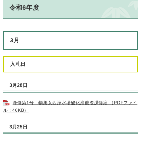
令和6年度
3月
入札日
3月28日
浄修第1号 物集女西浄水場酸化池他浚渫修繕 （PDFファイ
ル：46KB）
3月25日