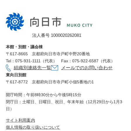
向
日
市
法人番号 1000020262081
役
所
本館・別館・議会棟
〒617‐8665
京都府向日市寺戸町中野20番地
Tel：075-931-1111（代表）
Fax：075-922-6587（代表）
組織別連絡先一覧
メールでのお問い合わせ
東向日別館
〒617-8772
京都府向日市寺戸町小佃5番地の1
開庁時間：午前8時30分から午後5時15分
閉庁日：土曜日、日曜日、祝日、年末年始（12月29日から1月3
日）
サイト利用案内
個人情報の取り扱いについて