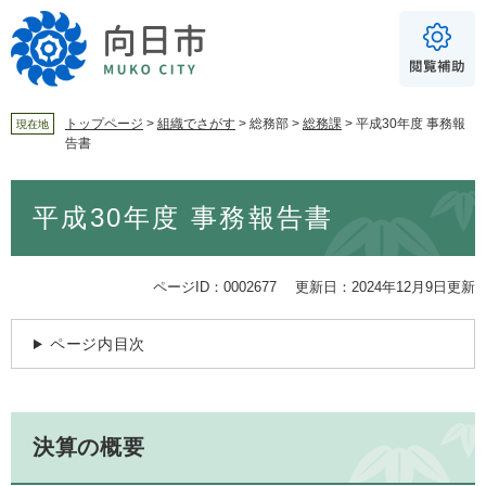
ペ
メ
ー
ニ
ジ
ュ
の
ー
先
を
頭
飛
トップページ
>
組織でさがす
>
総務部
>
総務課
>
平成30年度 事務報
現在地
告書
で
ば
For Foreigners
す
し
音声読み上げ
本
。
て
平成30年度 事務報告書
文
本
読み上げ
読み上げ設定
文
へ
やさしい日本語
ページID：0002677
更新日：2024年12月9日更新
ふりがな
ページ内目次
あり
なし
文字サイズ
標準
拡大
決算の概要
背景色
白
黒
青