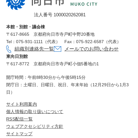
日
市
法人番号 1000020262081
役
所
本館・別館・議会棟
〒617‐8665
京都府向日市寺戸町中野20番地
Tel：075-931-1111（代表）
Fax：075-922-6587（代表）
組織別連絡先一覧
メールでのお問い合わせ
東向日別館
〒617-8772
京都府向日市寺戸町小佃5番地の1
開庁時間：午前8時30分から午後5時15分
閉庁日：土曜日、日曜日、祝日、年末年始（12月29日から1月3
日）
サイト利用案内
個人情報の取り扱いについて
RSS配信一覧
ウェブアクセシビリティ方針
サイトマップ