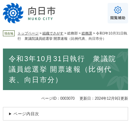
ペ
メ
ー
ニ
ジ
ュ
の
ー
先
を
頭
飛
トップページ
>
組織でさがす
>
総務部
>
総務課
>
令和3年10月31日執
現在地
行 衆議院議員総選挙 開票速報（比例代表、向日市分）
で
ば
For Foreigners
す
し
音声読み上げ
本
。
て
令和3年10月31日執行 衆議院
文
本
読み上げ
読み上げ設定
文
議員総選挙 開票速報（比例代
へ
やさしい日本語
表、向日市分）
ふりがな
あり
なし
ページID：0003070
更新日：2024年12月9日更新
文字サイズ
標準
拡大
ページ内目次
背景色
白
黒
青