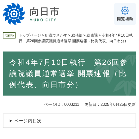
ペ
メ
ー
ニ
ジ
ュ
の
ー
先
を
頭
飛
トップページ
>
組織でさがす
>
総務部
>
総務課
>
令和4年7月10日執
現在地
行 第26回参議院議員通常選挙 開票速報（比例代表、向日市分）
で
ば
For Foreigners
す
し
音声読み上げ
本
。
て
令和4年7月10日執行 第26回参
文
本
読み上げ
読み上げ設定
文
議院議員通常選挙 開票速報（比
へ
やさしい日本語
例代表、向日市分）
ふりがな
あり
なし
ページID：0003211
更新日：2025年6月26日更新
文字サイズ
標準
拡大
ページ内目次
背景色
白
黒
青