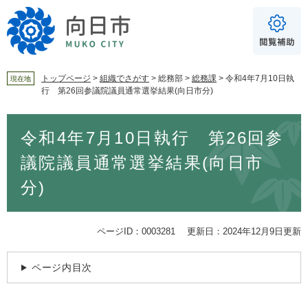
ペ
メ
ー
ニ
ジ
ュ
の
ー
先
を
頭
飛
トップページ
>
組織でさがす
>
総務部
>
総務課
>
令和4年7月10日執
現在地
行 第26回参議院議員通常選挙結果(向日市分)
で
ば
For Foreigners
す
し
音声読み上げ
本
。
て
令和4年7月10日執行 第26回参
文
本
読み上げ
読み上げ設定
文
議院議員通常選挙結果(向日市
へ
やさしい日本語
分)
ふりがな
あり
なし
ページID：0003281
更新日：2024年12月9日更新
文字サイズ
標準
拡大
ページ内目次
背景色
白
黒
青