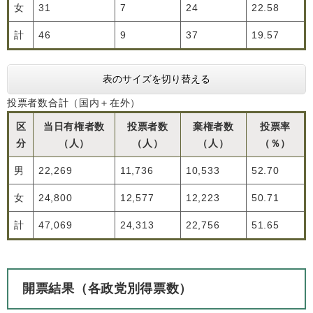
女
31
7
24
22.58
計
46
9
37
19.57
表のサイズを切り替える
投票者数合計（国内＋在外）
区
当日有権者数
投票者数
棄権者数
投票率
分
（人）
（人）
（人）
（％）
男
22,269
11,736
10,533
52.70
女
24,800
12,577
12,223
50.71
計
47,069
24,313
22,756
51.65
開票結果（各政党別得票数）