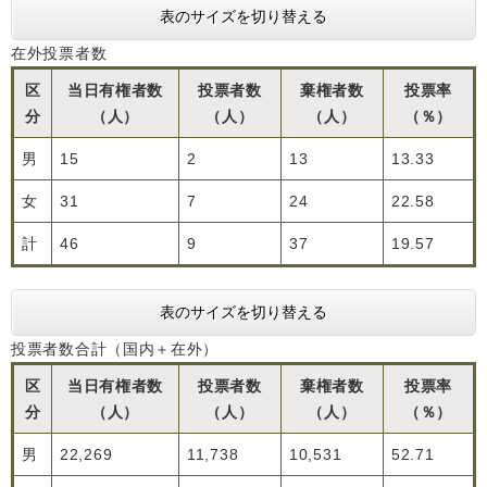
表のサイズを切り替える
在外投票者数
区
当日有権者数
投票者数
棄権者数
投票率
分
（人）
（人）
（人）
（％）
男
15
2
13
13.33
女
31
7
24
22.58
計
46
9
37
19.57
表のサイズを切り替える
投票者数合計（国内＋在外）
区
当日有権者数
投票者数
棄権者数
投票率
分
（人）
（人）
（人）
（％）
男
22,269
11,738
10,531
52.71