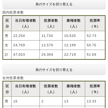
表のサイズを切り替える
国内投票者数
区
当日有権者数
投票者数
棄権者数
投票率
分
（人）
（人）
（人）
（％）
男
22,254
11,734
10,520
52.73
女
24,769
12,570
12,199
50.75
計
47,023
24,304
22,719
51.69
表のサイズを切り替える
在外投票者数
区
当日有権者数
投票者数
棄権者数
投票率
分
（人）
（人）
（人）
（％）
男
15
2
13
13.33