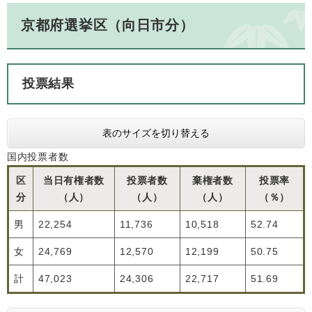
京都府選挙区（向日市分）
投票結果
表のサイズを切り替える
国内投票者数
区
当日有権者数
投票者数
棄権者数
投票率
分
（人）
（人）
（人）
（％）
男
22,254
11,736
10,518
52.74
女
24,769
12,570
12,199
50.75
計
47,023
24,306
22,717
51.69