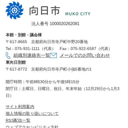
向
日
市
法人番号 1000020262081
役
所
本館・別館・議会棟
〒617‐8665
京都府向日市寺戸町中野20番地
Tel：075-931-1111（代表）
Fax：075-922-6587（代表）
組織別連絡先一覧
メールでのお問い合わせ
東向日別館
〒617-8772
京都府向日市寺戸町小佃5番地の1
開庁時間：午前8時30分から午後5時15分
閉庁日：土曜日、日曜日、祝日、年末年始（12月29日から1月3
日）
サイト利用案内
個人情報の取り扱いについて
RSS配信一覧
ウェブアクセシビリティ方針