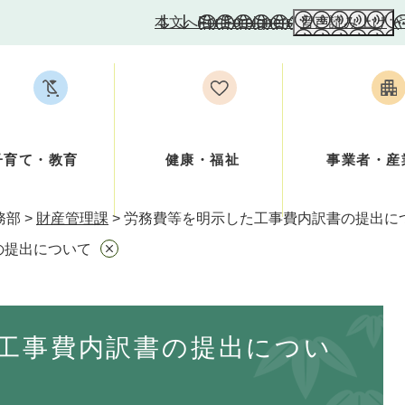
本文へ
For Foreigners
音声読み上げ
子育て・教育
健康・福祉
事業者・産
務部
>
財産管理課
>
労務費等を明示した工事費内訳書の提出に
の提出について
工事費内訳書の提出につい