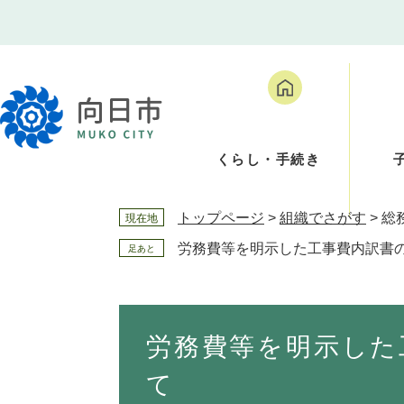
ペ
メ
ー
ニ
ジ
ュ
の
ー
先
を
頭
飛
で
ば
くらし・手続き
す
し
。
て
本
トップページ
>
組織でさがす
>
総
現在地
文
へ
労務費等を明示した工事費内訳書
足あと
本
文
労務費等を明示した
て