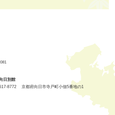
081
向日別館
17-8772
京都府向日市寺戸町小佃5番地の1