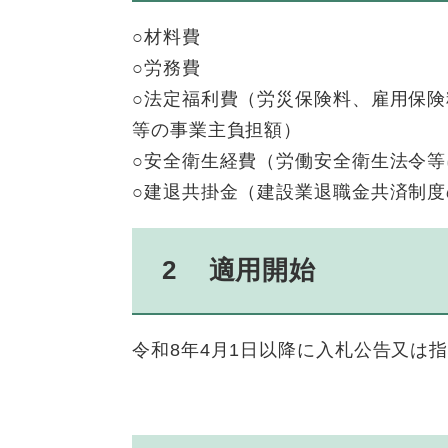
○材料費
○労務費
○法定福利費（労災保険料、雇用保
等の事業主負担額）
○安全衛生経費（労働安全衛生法令
○建退共掛金（建設業退職金共済制度
2 適用開始
令和8年4月1日以降に入札公告又は