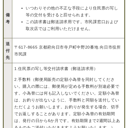
いつわりその他の不正な手段により住民票の写し
備
等の交付を受けると罰せられます。
考
この請求書は郵送請求用です。市民課窓口および
取次店ではご利用いただけません。
送
〒617-8665 京都府向日市寺戸町中野20番地 向日市役所
付
市民課
先
1.住民票の写し等交付請求書（郵送請求用）
2.手数料（郵便局販売の定額小為替を同封してくださ
い。購入の際には、郵便局が定める手数料が別途必要で
す。小為替には何も記入しないでください。定額小為替
は、お釣りが出ないように、手数料と同額を送付してい
ただくようお願いします。お釣りが発生する場合、切手
でお返しすることがあります。定額小為替の有効期間
は、発行の日から6か月です。有効期限まで2週間以上あ
るものをご送付いただきますようお願いたします。）