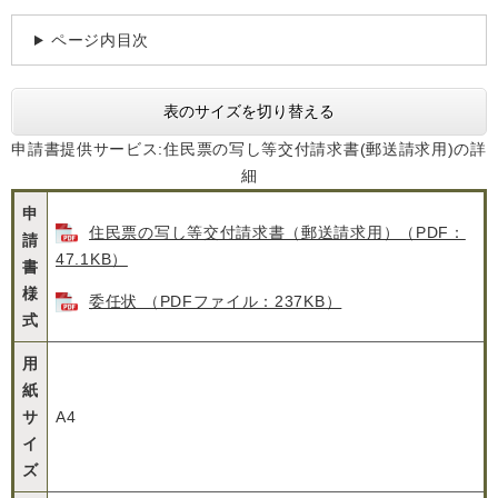
ページ内目次
表のサイズを切り替える
申請書提供サービス:住民票の写し等交付請求書(郵送請求用)の詳
細
申
住民票の写し等交付請求書（郵送請求用）（PDF：
請
47.1KB）
書
様
委任状 （PDFファイル：237KB）
式
用
紙
サ
A4
イ
ズ