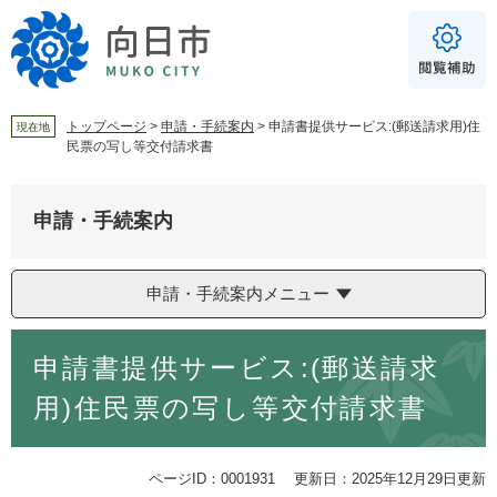
ペ
メ
ー
ニ
ジ
ュ
の
ー
先
を
頭
飛
トップページ
>
申請・手続案内
>
申請書提供サービス:(郵送請求用)住
現在地
民票の写し等交付請求書
で
ば
For Foreigners
す
し
音声読み上げ
。
て
申請・手続案内
本
読み上げ
読み上げ設定
文
へ
やさしい日本語
申請・手続案内メニュー
ふりがな
本
あり
なし
申請書提供サービス:(郵送請求
文
用)住民票の写し等交付請求書
文字サイズ
標準
拡大
ページID：0001931
更新日：2025年12月29日更新
背景色
白
黒
青