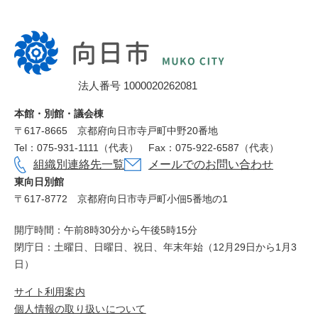
向
日
市
法人番号 1000020262081
役
所
本館・別館・議会棟
〒617‐8665
京都府向日市寺戸町中野20番地
Tel：075-931-1111（代表）
Fax：075-922-6587（代表）
組織別連絡先一覧
メールでのお問い合わせ
東向日別館
〒617-8772
京都府向日市寺戸町小佃5番地の1
開庁時間：午前8時30分から午後5時15分
閉庁日：土曜日、日曜日、祝日、年末年始（12月29日から1月3
日）
サイト利用案内
個人情報の取り扱いについて