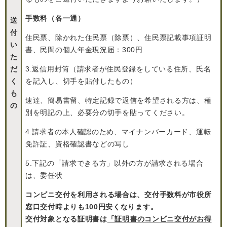
手数料（各一通）
送
付
住民票、除かれた住民票（除票）、住民票記載事項証明
い
書、民間の個人年金現況届：300円
た
だ
3.返信用封筒（請求者が住民登録をしている住所、氏名
く
を記入し、切手を貼付したもの）
も
速達、簡易書留、特定記録で返信を希望される方は、種
の
別を明記の上、必要分の切手を貼ってください。
4.請求者の本人確認のため、マイナンバーカード、運転
免許証、資格確認書などの写し
5.下記の「請求できる方」以外の方が請求される場合
は、委任状
コンビニ交付を利用される場合は、交付手数料が市役所
窓口交付時よりも100円安くなります。
交付対象となる証明書は
「証明書のコンビニ交付がお得