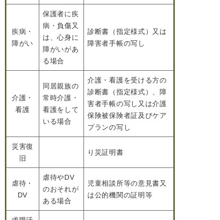
保護者に疾
病・負傷又
疾病・
診断書（指定様式）又は
は、心身に
障がい
障害者手帳の写し
障がいがあ
る場合
介護・看護を受ける方の
同居親族の
診断書（指定様式）、障
介護・
常時介護・
害者手帳の写し又は介護
看護
看護をして
保険被保険者証及びケア
いる場合
プランの写し
災害復
り災証明書
旧
虐待やDV
虐待・
児童相談所等の意見書又
のおそれが
DV
は公的機関の証明等
ある場合