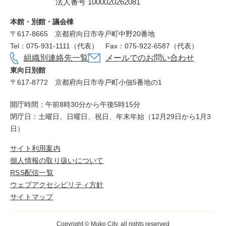
法人番号 1000020262081
役
所
本館・別館・議会棟
〒617‐8665
京都府向日市寺戸町中野20番地
Tel：075-931-1111（代表）
Fax：075-922-6587（代表）
組織別連絡先一覧
メールでのお問い合わせ
東向日別館
〒617-8772
京都府向日市寺戸町小佃5番地の1
開庁時間：午前8時30分から午後5時15分
閉庁日：土曜日、日曜日、祝日、年末年始（12月29日から1月3
日）
サイト利用案内
個人情報の取り扱いについて
RSS配信一覧
ウェブアクセシビリティ方針
サイトマップ
Copyright © Muko City. all rights reserved