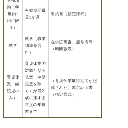
求職活
動（年
有効期間最
度内1
誓約書（指定様式）
長3か月
回に限
り）
就学（職業
在学証明書、履修表等
就学
訓練を含
（時間割表）
む）
育児休業の
対象となる
育児休
児童（申請
（育児休業取得期間が記
業（継
児童を除
載された）就労証明書
続児の
く）が満2
（指定様式）
み）
歳に達する
年度の年度
末まで