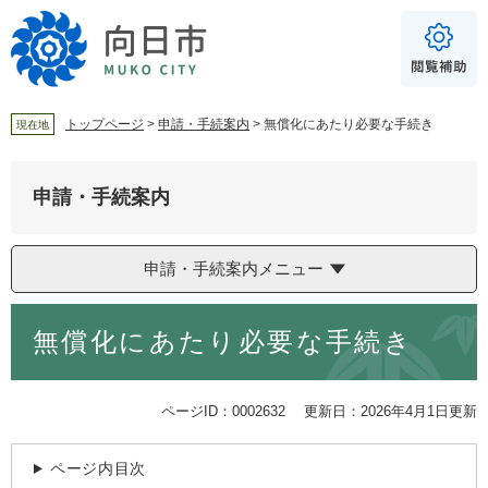
ペ
メ
ー
ニ
ジ
ュ
の
ー
先
を
頭
飛
トップページ
>
申請・手続案内
>
無償化にあたり必要な手続き
現在地
で
ば
For Foreigners
す
し
音声読み上げ
。
て
申請・手続案内
本
読み上げ
読み上げ設定
文
へ
やさしい日本語
申請・手続案内メニュー
ふりがな
本
無償化にあたり必要な手続き
文
あり
なし
ページID：0002632
更新日：2026年4月1日更新
文字サイズ
標準
拡大
ページ内目次
背景色
白
黒
青