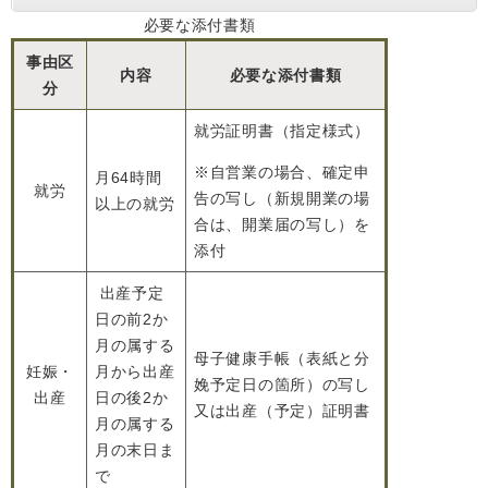
必要な添付書類
事由区
内容
必要な添付書類
分
就労証明書（指定様式）
※自営業の場合、確定申
月64時間
就労
告の写し（新規開業の場
以上の就労
合は、開業届の写し）を
添付
出産予定
日の前2か
月の属する
母子健康手帳（表紙と分
妊娠・
月から出産
娩予定日の箇所）の写し
出産
日の後2か
又は出産（予定）証明書
月の属する
月の末日ま
で