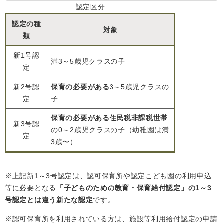
認定区分
認定の種
対象
類
新1号認
満3～5歳児クラスの子
定
新2号認
保育の必要がある
3～5歳児クラスの
定
子
保育の必要がある住民税非課税世帯
新3号認
の0～2歳児クラスの子（幼稚園は満
定
3歳〜）
※上記新1～3号認定は、認可保育所や認定こども園の利用申込
等に必要となる
「子どものための教育・保育給付認定」の1～3
号認定とは違う新たな認定
です。
※認可保育所を利用されている方は、施設等利用給付認定の申請