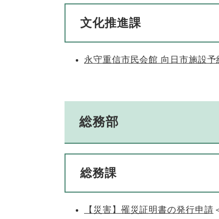
文化推進課
永守重信市民会館 向日市施設予
総務部
総務課
【災害】罹災証明書の発行申請