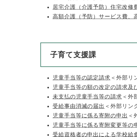
居宅介護（介護予防）住宅改修
高額介護（予防）サービス費、
子育て支援課
児童手当等の認定請求
＜外部リ
児童手当等の額の改定の請求及
未支払の児童手当等の請求
＜外
受給事由消滅の届出
＜外部リン
児童手当等に係る寄附の申出
＜
児童手当等に係る寄附変更等の
受給資格者の申出による学校給