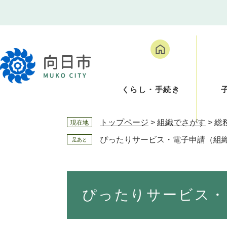
ペ
メ
ー
ニ
ジ
ュ
の
ー
先
を
頭
飛
で
ば
くらし・手続き
す
し
。
て
本
トップページ
>
組織でさがす
>
総
現在地
文
へ
ぴったりサービス・電子申請（組
足あと
本
文
ぴったりサービス・