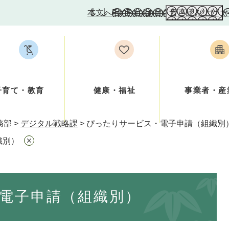
本文へ
For Foreigners
音声読み上げ
子育て・教育
健康・福祉
事業者・産
務部
>
デジタル戦略課
>
ぴったりサービス・電子申請（組織別
織別）
電子申請（組織別）