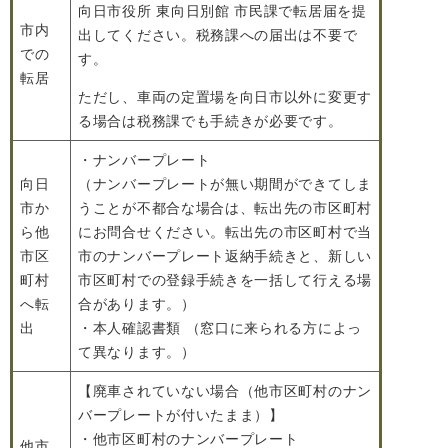
向日市役所 東向日別館 市民課で転居届を提
市内
出してください。税務課への届出は不要で
での
す。
転居
ただし、車両の定置場を向日市以外に変更す
る場合は税務課でも手続きが必要です。
・ナンバープレート
向日
（ナンバープレートが無い期間ができてしま
市か
うことが不都合な場合は、転出先の市区町村
ら他
にお問合せください。転出先の市区町村で当
市区
市のナンバープレート返納手続きと、新しい
町村
市区町村での登録手続きを一括して行える場
へ転
合があります。）
出
・本人確認書類 （窓口に来られる方によっ
て異なります。）
【廃車されていない場合（他市区町村のナン
バープレートが付いたまま）】
・他市区町村のナンバープレート
他市