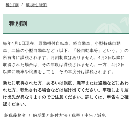
種別割
/
環境性能割
種別割
毎年4月1日現在、原動機付自転車、軽自動車、小型特殊自動
車、二輪の小型自動車など（以下、「軽自動車等」という。）の
所有者に課税されます。月割制度はありません。4月2日以降に
取得された場合は、その年度は課税されません。一方、4月2日
以降に廃車や譲渡をしても、その年度分は課税されます。
新たに取得された方、あるいは譲渡、廃車または盗難などにあわ
れた方、転出される場合などは届け出てください。車種により届
け出先が異なりますのでご注意ください。詳しくは、
申告
をご確
認ください。
納税義務者
/
納期限と納付方法
/
税率
/
申告
/
減免