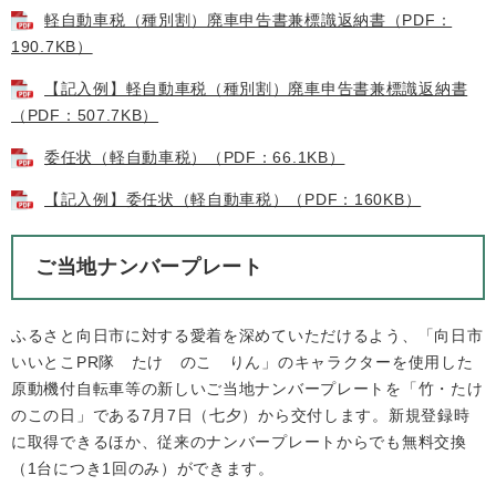
軽自動車税（種別割）廃車申告書兼標識返納書（PDF：
190.7KB）
【記入例】軽自動車税（種別割）廃車申告書兼標識返納書
（PDF：507.7KB）
委任状（軽自動車税）（PDF：66.1KB）
【記入例】委任状（軽自動車税）（PDF：160KB）
ご当地ナンバープレート
ふるさと向日市に対する愛着を深めていただけるよう、「向日市
いいとこPR隊 たけ のこ りん」のキャラクターを使用した
原動機付自転車等の新しいご当地ナンバープレートを「竹・たけ
のこの日」である7月7日（七夕）から交付します。新規登録時
に取得できるほか、従来のナンバープレートからでも無料交換
（1台につき1回のみ）ができます。