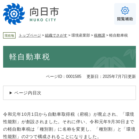
ペ
メ
ー
ニ
ジ
ュ
の
ー
先
を
頭
飛
トップページ
>
組織でさがす
>
環境産業部
>
税務課
>
軽自動車税
現在地
で
ば
For Foreigners
す
し
本
音声読み上げ
軽自動車税
。
て
文
本
読み上げ
読み上げ設定
文
へ
やさしい日本語
ページID：0001585
更新日：2025年7月7日更新
ふりがな
ページ内目次
あり
なし
令和元年10月1日から自動車取得税（府税）が廃止され、「環境
文字サイズ
標準
拡大
性能割」が創設されました。それに伴い、令和元年9月30日まで
の軽自動車税は「種別割」に名称を変更し、「種別割」と「環境
背景色
白
黒
青
性能割」の2つで構成されることになりました。