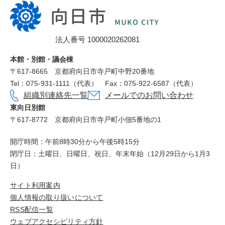
向
日
市
法人番号 1000020262081
役
所
本館・別館・議会棟
〒617‐8665
京都府向日市寺戸町中野20番地
Tel：075-931-1111（代表）
Fax：075-922-6587（代表）
組織別連絡先一覧
メールでのお問い合わせ
東向日別館
〒617-8772
京都府向日市寺戸町小佃5番地の1
開庁時間：午前8時30分から午後5時15分
閉庁日：土曜日、日曜日、祝日、年末年始（12月29日から1月3
日）
サイト利用案内
個人情報の取り扱いについて
RSS配信一覧
ウェブアクセシビリティ方針