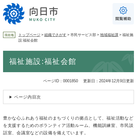
ペ
メ
ー
ニ
ジ
ュ
の
ー
先
を
頭
飛
トップページ
>
組織でさがす
>
市民サービス部
>
地域福祉課
>
福祉施
現在地
設:福祉会館
で
ば
For Foreigners
す
し
音声読み上げ
本
。
て
福祉施設:福祉会館
文
本
読み上げ
読み上げ設定
文
へ
やさしい日本語
ページID：0001850
更新日：2024年12月9日更新
ふりがな
ページ内目次
あり
なし
文字サイズ
標準
拡大
豊かな心ふれあう福祉のまちづくりの拠点として、福祉活動など
を支援するためのボランティア活動ルーム、機能訓練室、市民談
話室、会議室などの設備を備えています。
背景色
白
黒
青