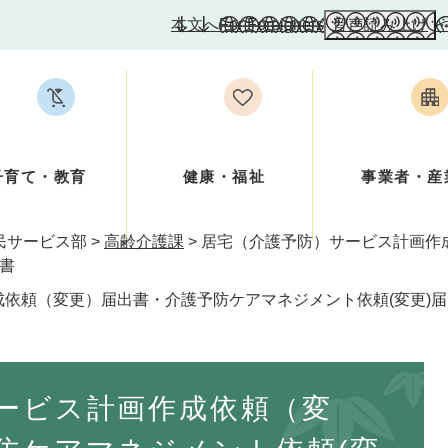
本文へ
For Foreigners
音声読み上げ
子育て・教育
健康・福祉
事業者・産
民サービス部
>
高齢介護課
>
居宅（介護予防）サービス計画作
出書
依頼（変更）届出書・介護予防ケアマネジメント依頼(変更)
ービス計画作成依頼（変