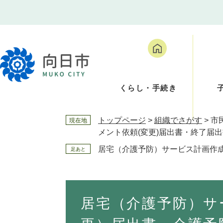
ペ
メ
ー
ニ
ジ
ュ
の
ー
先
を
頭
飛
で
ば
くらし・手続き
す
し
。
て
本
トップページ
>
組織でさがす
>
市
現在地
文
メント依頼(変更)届出書・終了届
へ
居宅（介護予防）サービス計画作成
足あと
本
文
居宅（介護予防）サ