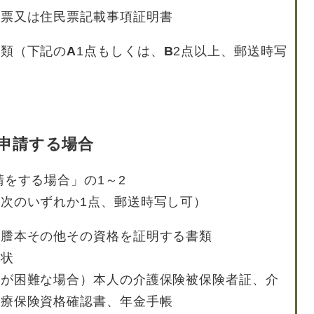
民票又は住民票記載事項証明書
書類（下記の
A
1点もしくは、
B
2点以上、郵送時写
申請する場合
をする場合」の1～2
次のいずれか1点、郵送時写し可）
籍謄本その他その資格を証明する書類
任状
とが困難な場合）本人の介護保険被保険者証、介
医療保険資格確認書、年金手帳