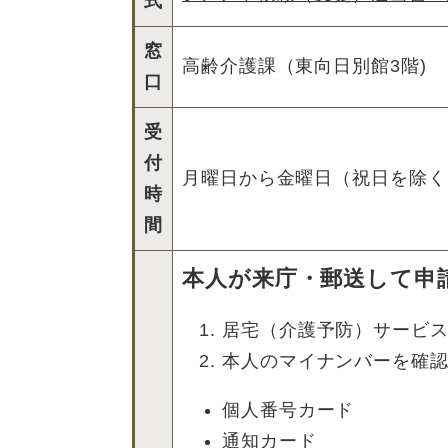
式
窓
高齢介護課（東向日別館3階)
口
受
付
月曜日から金曜日（祝日を除く
時
間
本人が来庁・郵送して申
居宅（介護予防）サービ
本人のマイナンバーを確認
個人番号カード
通知カード