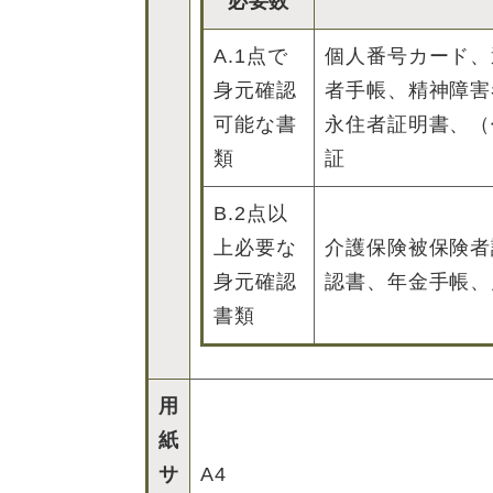
必要数
A.1点で
個人番号カード、
身元確認
者手帳、精神障害
可能な書
永住者証明書、（
類
証
B.2点以
上必要な
介護保険被保険者
身元確認
認書、年金手帳、
書類
用
紙
サ
A4