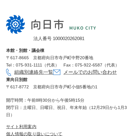
向
日
市
法人番号 1000020262081
役
所
本館・別館・議会棟
〒617‐8665
京都府向日市寺戸町中野20番地
Tel：075-931-1111（代表）
Fax：075-922-6587（代表）
組織別連絡先一覧
メールでのお問い合わせ
東向日別館
〒617-8772
京都府向日市寺戸町小佃5番地の1
開庁時間：午前8時30分から午後5時15分
閉庁日：土曜日、日曜日、祝日、年末年始（12月29日から1月3
日）
サイト利用案内
個人情報の取り扱いについて