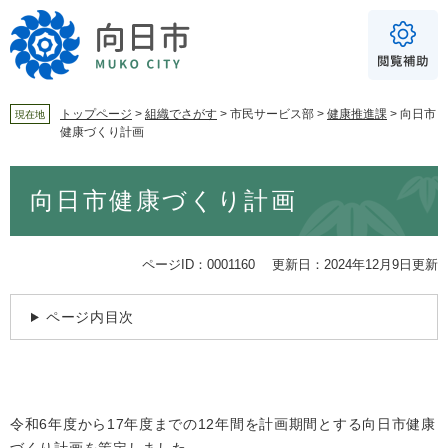
ペ
メ
ー
ニ
ジ
ュ
の
ー
先
を
頭
飛
トップページ
>
組織でさがす
>
市民サービス部
>
健康推進課
>
向日市
現在地
健康づくり計画
で
ば
For Foreigners
す
し
音声読み上げ
本
。
て
向日市健康づくり計画
文
本
読み上げ
読み上げ設定
文
へ
やさしい日本語
ページID：0001160
更新日：2024年12月9日更新
ふりがな
ページ内目次
あり
なし
文字サイズ
標準
拡大
令和6年度から17年度までの12年間を計画期間とする向日市健康
背景色
白
黒
青