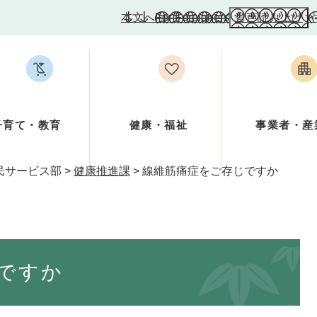
本文へ
For Foreigners
音声読み上げ
子育て・教育
健康・福祉
事業者・産
民サービス部
>
健康推進課
>
線維筋痛症をご存じですか
ですか