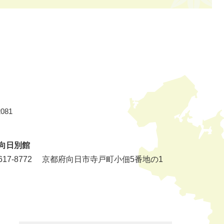
081
向日別館
17-8772
京都府向日市寺戸町小佃5番地の1