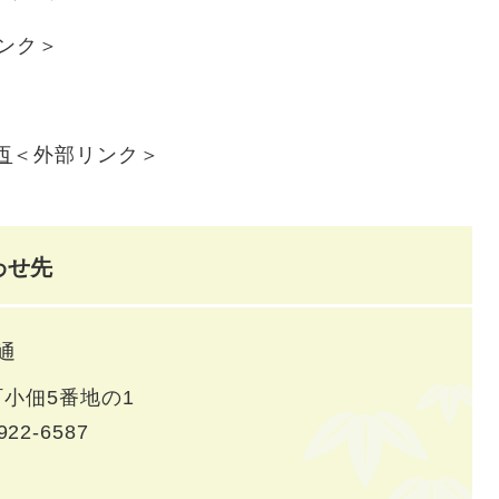
ンク＞
西
＜外部リンク＞
わせ先
通
小佃5番地の1
922-6587