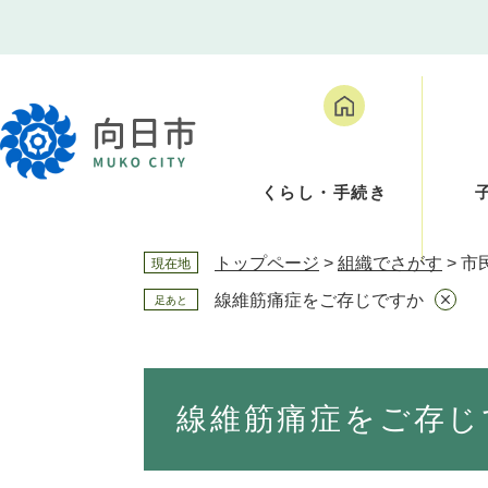
ペ
メ
ー
ニ
ジ
ュ
の
ー
先
を
頭
飛
で
ば
くらし・手続き
す
し
。
て
本
トップページ
>
組織でさがす
>
市
現在地
文
へ
線維筋痛症をご存じですか
足あと
本
文
線維筋痛症をご存じ